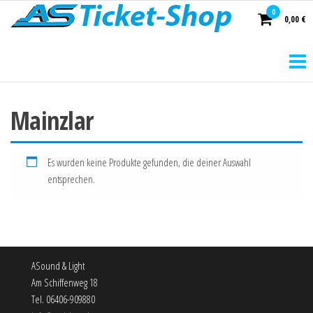
AS
0
0,00 €
Ticket-
Shop
Mainzlar
Es wurden keine Produkte gefunden, die deiner Auswahl
entsprechen.
ASound & Light
Am Schiffenweg 18
Tel. 06406-909880