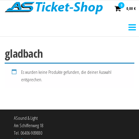
AS
0
0,00 €
Ticket-
Shop
gladbach
Es wurden keine Produkte gefunden, die deiner Auswahl
entsprechen.
ASound & Light
Am Schiffenweg 18
Tel. 06406-909880