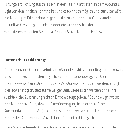
Haftungsverpflichtung ausschließlich in dem Fall in Kraft treten, in dem ASound &
Light von den Inhalten Kenntnis hat und es technisch möglich und zumutbar wäre,
die Nutzung im Falle rechtswidriger Inhalte zu verhindern. Auf die aktuelle und
zukünftige Gestaltung, die Inhalte oder die Urheberschaft der
verlinkten/verknüpften Seiten hat ASound & Light keinerlei Einfluss.
Datenschutzerklärung:
Die Nutzung des Onlineangebots von ASound & Light ist in der Regel ohne Angabe
personenbezogener Daten möglich. Sofern personenbezogene Daten
(beispielsweise Name, Anschrift oder eMail-Adressen) erhoben werden, erfolgt
dies, soweit möglich, stets auf freiwilliger Basis. Diese Daten werden ohne Ihre
ausdrückliche Zustimmung nicht an Dritte weitergegeben. ASound & Light weisst
den Nutzer darauf hin, dass die Datenübertragung im Internet (z.B. bei der
Kommunikation per E-Mail) Sicherheitslücken aufweisen kann. Ein lückenloser
Schutz der Daten vor dem Zugriff durch Dritte ist nicht möglich.
Diese Website benutzt Google Analytics, einen Webanalysedienst der Google Inc.