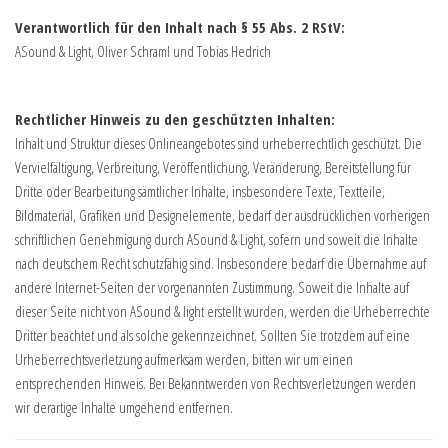
Verantwortlich für den Inhalt nach § 55 Abs. 2 RStV:
ASound & Light, Oliver Schraml und Tobias Hedrich
Rechtlicher Hinweis zu den geschützten Inhalten:
Inhalt und Struktur dieses Onlineangebotes sind urheberrechtlich geschützt. Die
Vervielfältigung, Verbreitung, Veröffentlichung, Veränderung, Bereitstellung für
Dritte oder Bearbeitung sämtlicher Inhalte, insbesondere Texte, Textteile,
Bildmaterial, Grafiken und Designelemente, bedarf der ausdrücklichen vorherigen
schriftlichen Genehmigung durch ASound & Light, sofern und soweit die Inhalte
nach deutschem Recht schutzfähig sind. Insbesondere bedarf die Übernahme auf
andere Internet-Seiten der vorgenannten Zustimmung. Soweit die Inhalte auf
dieser Seite nicht von ASound & light erstellt wurden, werden die Urheberrechte
Dritter beachtet und als solche gekennzeichnet. Sollten Sie trotzdem auf eine
Urheberrechtsverletzung aufmerksam werden, bitten wir um einen
entsprechenden Hinweis. Bei Bekanntwerden von Rechtsverletzungen werden
wir derartige Inhalte umgehend entfernen.