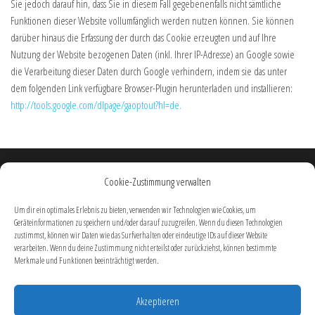
Sie jedoch darauf hin, dass Sie in diesem Fall gegebenenfalls nicht sämtliche
Funktionen dieser Website vollumfänglich werden nutzen können. Sie können
darüber hinaus die Erfassung der durch das Cookie erzeugten und auf Ihre
Nutzung der Website bezogenen Daten (inkl. Ihrer IP-Adresse) an Google sowie
die Verarbeitung dieser Daten durch Google verhindern, indem sie das unter
dem folgenden Link verfügbare Browser-Plugin herunterladen und installieren:
http://tools.google.com/dlpage/gaoptout?hl=de.
ASound & Light
Cookie-Zustimmung verwalten
Am Schiffenweg 18
Tel. 06406-909880
Um dir ein optimales Erlebnis zu bieten, verwenden wir Technologien wie Cookies, um
info@as-tickets.de
Geräteinformationen zu speichern und/oder darauf zuzugreifen. Wenn du diesen Technologien
zustimmst, können wir Daten wie das Surfverhalten oder eindeutige IDs auf dieser Website
Sie erreichen uns Mo. – Fr.
verarbeiten. Wenn du deine Zustimmung nicht erteilst oder zurückziehst, können bestimmte
von 09:00 bis 17:00 Uhr
Merkmale und Funktionen beeinträchtigt werden.
Über uns
Akzeptieren
Impressum