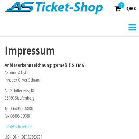
AS
0
0,00 €
Ticket-
Shop
Impressum
Anbieterkennzeichnung gemäß § 5 TMG:
ASound & Light
Inhaber Oliver Schraml
Am Schiffenweg 18
35460 Staufenberg
Tel. 06406-909880
Fax 06406-909881
info@as-tickets.de
USt-IDNr.: DE112563791