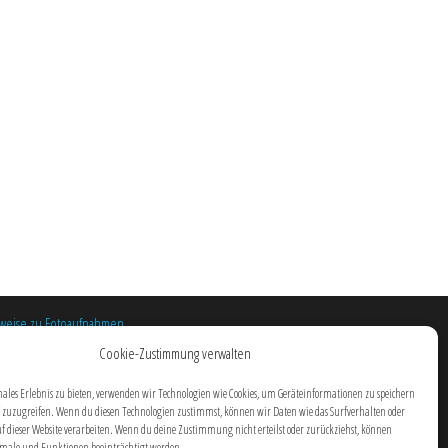
weise zu Fotoaufnahmen
kie-Richtlinie
Cookie-Zustimmung verwalten
ales Erlebnis zu bieten, verwenden wir Technologien wie Cookies, um Geräteinformationen zu speichern
 zuzugreifen. Wenn du diesen Technologien zustimmst, können wir Daten wie das Surfverhalten oder
uf dieser Website verarbeiten. Wenn du deine Zustimmung nicht erteilst oder zurückziehst, können
ale und Funktionen beeinträchtigt werden.