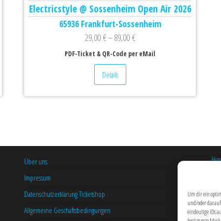
Electricstyle @ Sossenheim Open Air 2026
65936 Frankfurt-Sossenheim
29,00
€
–
89,00
€
PDF-Ticket & QR-Code per eMail
Details
Hin
Über uns
Coo
Impressum
Datenschutzerklärung Ticketshop
Um dir ein optim
und/oder darauf
Allgemeine Geschäftsbedingungen
eindeutige IDs a
bestimmte Merkm