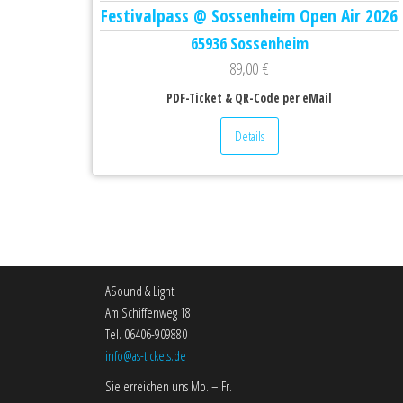
Festivalpass @ Sossenheim Open Air 2026
65936 Sossenheim
89,00
€
PDF-Ticket & QR-Code per eMail
Details
ASound & Light
Am Schiffenweg 18
Tel. 06406-909880
info@as-tickets.de
Sie erreichen uns Mo. – Fr.